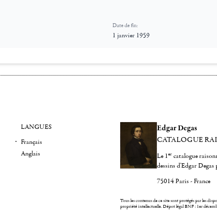
Date de fin:
1 janvier 1959
LANGUES
Edgar Degas
CATALOGUE RA
Français
Anglais
er
Le 1
catalogue raisonn
dessins d'Edgar Degas 
75014 Paris - France
Tous les contenus de ce site sont protégés par les dispos
propriété intellectuelle.
Dépot légal BNF : 1er décem