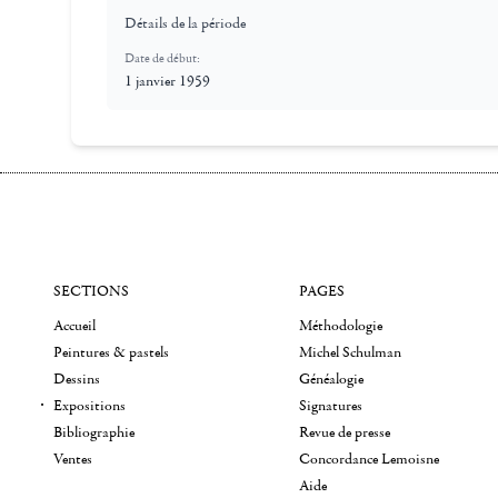
Détails de la période
Date de début:
1 janvier 1959
SECTIONS
PAGES
Accueil
Méthodologie
Peintures & pastels
Michel Schulman
Dessins
Généalogie
Expositions
Signatures
Bibliographie
Revue de presse
Ventes
Concordance Lemoisne
Aide