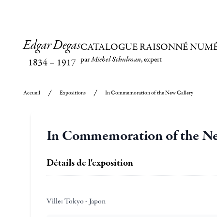
Edgar Degas
CATALOGUE RAISONNÉ NUM
par
Michel Schulman
, expert
1834
–
1917
Accueil
Expositions
In Commemoration of the New Gallery
In Commemoration of the Ne
Détails de l'exposition
Ville:
Tokyo - Japon