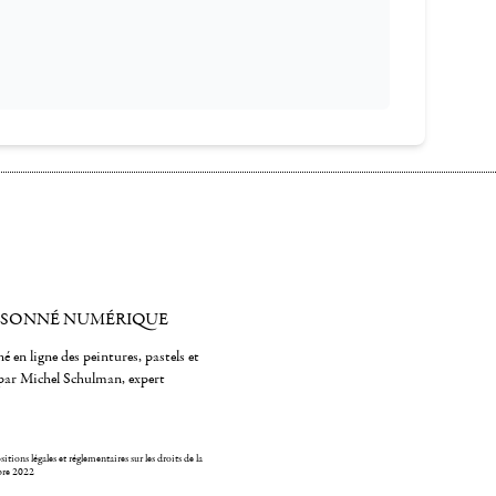
ISONNÉ NUMÉRIQUE
é en ligne des peintures, pastels et
par Michel Schulman, expert
itions légales et réglementaires sur les droits de la
bre 2022