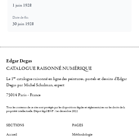
1 juin 1928
Date de fin:
30 juin 1928
Edgar Degas
CATALOGUE RAISONNÉ NUMÉRIQUE
er
Le 1
catalogue raisonné en ligne des peintures, pastels et dessins d'Edgar
Degas par Michel Schulman, expert
75014 Paris - France
Tous les contenus de ce site sont protégés par les dispositions légales et réglementaires sur les droits de la
propriété intellectuelle.
Dépot légal BNF : 1er décembre 2022
SECTIONS
PAGES
Accueil
Méthodologie