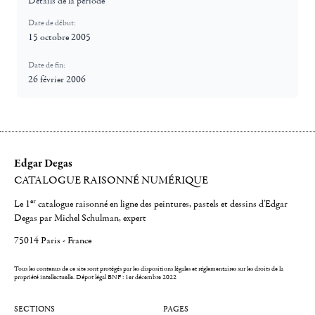
Détails de la période
Date de début:
15 octobre 2005
Date de fin:
26 février 2006
Edgar Degas
CATALOGUE RAISONNÉ NUMÉRIQUE
er
Le 1
catalogue raisonné en ligne des peintures, pastels et dessins d'Edgar
Degas par Michel Schulman, expert
75014 Paris - France
Tous les contenus de ce site sont protégés par les dispositions légales et réglementaires sur les droits de la
propriété intellectuelle.
Dépot légal BNF : 1er décembre 2022
SECTIONS
PAGES