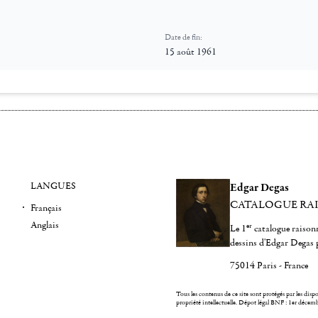
Date de fin:
15 août 1961
LANGUES
Edgar Degas
CATALOGUE RA
Français
Anglais
er
Le 1
catalogue raisonn
dessins d'Edgar Degas 
75014 Paris - France
Tous les contenus de ce site sont protégés par les dispos
propriété intellectuelle.
Dépot légal BNF : 1er décem