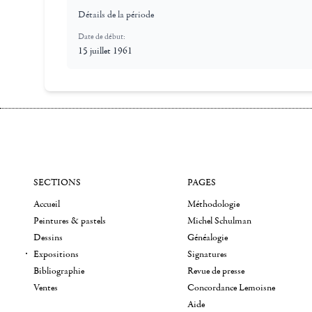
Détails de la période
Date de début:
15 juillet 1961
SECTIONS
PAGES
Accueil
Méthodologie
Peintures & pastels
Michel Schulman
Dessins
Généalogie
Expositions
Signatures
Bibliographie
Revue de presse
Ventes
Concordance Lemoisne
Aide