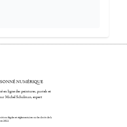
ISONNÉ NUMÉRIQUE
é en ligne des peintures, pastels et
par Michel Schulman, expert
itions légales et réglementaires sur les droits de la
bre 2022