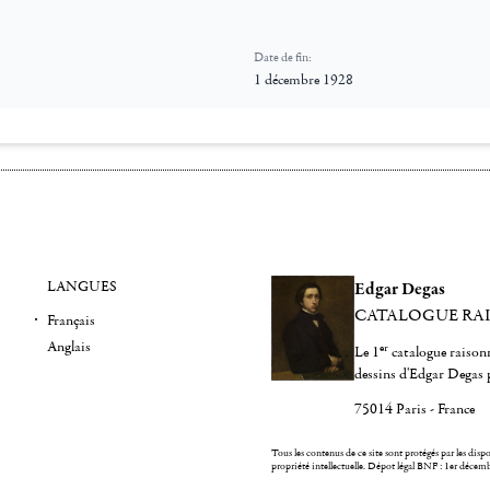
Date de fin:
1 décembre 1928
LANGUES
Edgar Degas
CATALOGUE RA
Français
Anglais
er
Le 1
catalogue raisonn
dessins d'Edgar Degas 
75014 Paris - France
Tous les contenus de ce site sont protégés par les dispos
propriété intellectuelle.
Dépot légal BNF : 1er décem