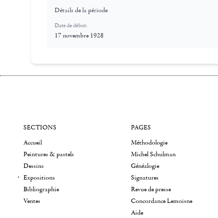
Détails de la période
Date de début:
17 novembre 1928
SECTIONS
PAGES
Accueil
Méthodologie
Peintures & pastels
Michel Schulman
Dessins
Généalogie
Expositions
Signatures
Bibliographie
Revue de presse
Ventes
Concordance Lemoisne
Aide