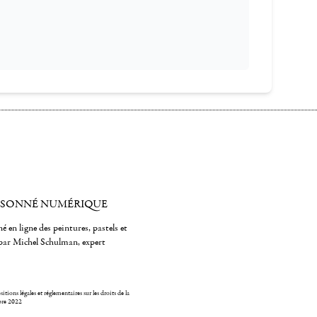
ISONNÉ NUMÉRIQUE
é en ligne des peintures, pastels et
par Michel Schulman, expert
itions légales et réglementaires sur les droits de la
bre 2022