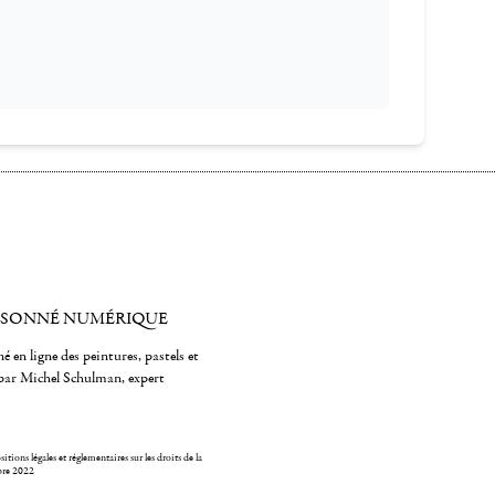
ISONNÉ NUMÉRIQUE
é en ligne des peintures, pastels et
par Michel Schulman, expert
itions légales et réglementaires sur les droits de la
bre 2022