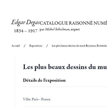
Edgar Degas
CATALOGUE RAISONNÉ NUM
par
Michel Schulman
, expert
1834
–
1917
Accueil
Expositions
Les plus beaux dessins du musé Boymans, Rotterd
Les plus beaux dessins du 
Détails de l'exposition
Ville:
Paris - France