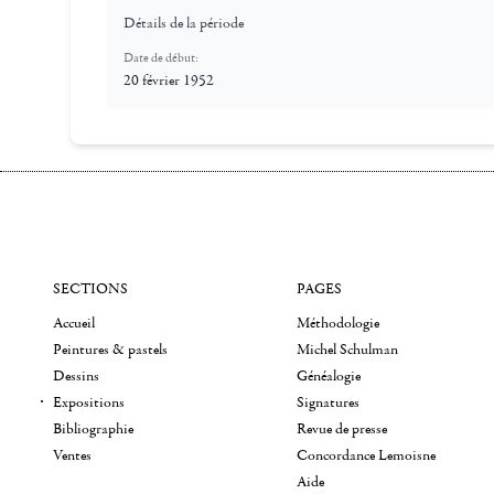
Détails de la période
Date de début:
20 février 1952
SECTIONS
PAGES
Accueil
Méthodologie
Peintures & pastels
Michel Schulman
Dessins
Généalogie
Expositions
Signatures
Bibliographie
Revue de presse
Ventes
Concordance Lemoisne
Aide