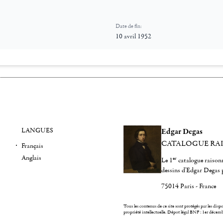
Date de fin:
10 avril 1952
LANGUES
Edgar Degas
CATALOGUE RA
Français
Anglais
er
Le 1
catalogue raisonn
dessins d'Edgar Degas 
75014 Paris - France
Tous les contenus de ce site sont protégés par les dispos
propriété intellectuelle.
Dépot légal BNF : 1er décem