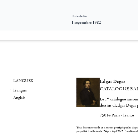
Date de fin:
1 septembre 1982
LANGUES
Edgar Degas
CATALOGUE RA
Français
Anglais
er
Le 1
catalogue raisonn
dessins d'Edgar Degas 
75014 Paris - France
Tous les contenus de ce site sont protégés par les dispos
propriété intellectuelle.
Dépot légal BNF : 1er décem