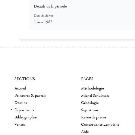
Détails de la période
Date de début:
1 mai 1982
SECTIONS
PAGES
Accueil
Méthodologie
Peintures & pastels
Michel Schulman
Dessins
Généalogie
Expositions
Signatures
Bibliographie
Revue de presse
Ventes
Concordance Lemoisne
Aide