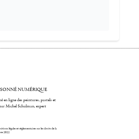
ISONNÉ NUMÉRIQUE
é en ligne des peintures, pastels et
par Michel Schulman, expert
itions légales et réglementaires sur les droits de la
bre 2022