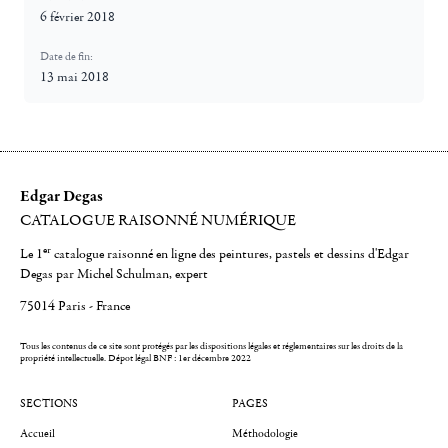
6 février 2018
Date de fin:
13 mai 2018
Edgar Degas
CATALOGUE RAISONNÉ NUMÉRIQUE
er
Le 1
catalogue raisonné en ligne des peintures, pastels et dessins d'Edgar
Degas par Michel Schulman, expert
75014 Paris - France
Tous les contenus de ce site sont protégés par les dispositions légales et réglementaires sur les droits de la
propriété intellectuelle.
Dépot légal BNF : 1er décembre 2022
SECTIONS
PAGES
Accueil
Méthodologie