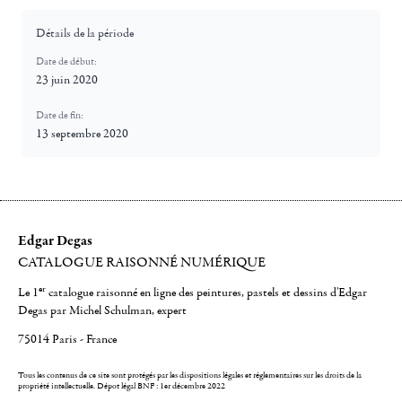
Détails de la période
Date de début:
23 juin 2020
Date de fin:
13 septembre 2020
Edgar Degas
CATALOGUE RAISONNÉ NUMÉRIQUE
er
Le 1
catalogue raisonné en ligne des peintures, pastels et dessins d'Edgar
Degas par Michel Schulman, expert
75014 Paris - France
Tous les contenus de ce site sont protégés par les dispositions légales et réglementaires sur les droits de la
propriété intellectuelle.
Dépot légal BNF : 1er décembre 2022