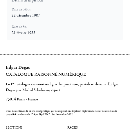
Détails de la période
Date de début:
22 décembre 1987
Date de fin:
21 février 1988
Edgar Degas
CATALOGUE RAISONNÉ NUMÉRIQUE
er
Le 1
catalogue raisonné en ligne des peintures, pastels et dessins d'Edgar
Degas par Michel Schulman, expert
75014 Paris - France
Tous les contenus de ce site sont protégés par les dispositions légales et réglementaires sur les droits de la
propriété intellectuelle.
Dépot légal BNF : 1er décembre 2022
SECTIONS
PAGES