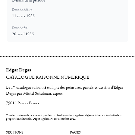
Détails de la période
Date de début:
11 mars 1986
Date de fin:
20 avril 1986
Edgar Degas
CATALOGUE RAISONNÉ NUMÉRIQUE
er
Le 1
catalogue raisonné en ligne des peintures, pastels et dessins d'Edgar
Degas par Michel Schulman, expert
75014 Paris - France
Tous les contenus de ce site sont protégés par les dispositions légales et réglementaires sur les droits de la
propriété intellectuelle.
Dépot légal BNF : 1er décembre 2022
SECTIONS
PAGES