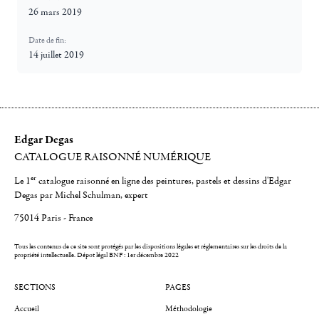
26 mars 2019
Date de fin:
14 juillet 2019
Edgar Degas
CATALOGUE RAISONNÉ NUMÉRIQUE
er
Le 1
catalogue raisonné en ligne des peintures, pastels et dessins d'Edgar
Degas par Michel Schulman, expert
75014 Paris - France
Tous les contenus de ce site sont protégés par les dispositions légales et réglementaires sur les droits de la
propriété intellectuelle.
Dépot légal BNF : 1er décembre 2022
SECTIONS
PAGES
Accueil
Méthodologie