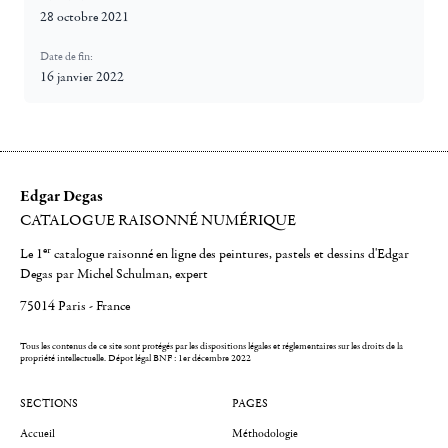
28 octobre 2021
Date de fin:
16 janvier 2022
Edgar Degas
CATALOGUE RAISONNÉ NUMÉRIQUE
er
Le 1
catalogue raisonné en ligne des peintures, pastels et dessins d'Edgar
Degas par Michel Schulman, expert
75014 Paris - France
Tous les contenus de ce site sont protégés par les dispositions légales et réglementaires sur les droits de la
propriété intellectuelle.
Dépot légal BNF : 1er décembre 2022
SECTIONS
PAGES
Accueil
Méthodologie