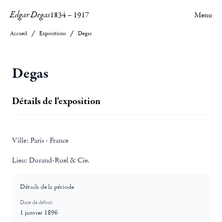
Edgar Degas
1834
–
1917
Menu
Accueil
Expositions
Degas
Degas
Détails de l'exposition
Ville:
Paris - France
Lieu:
Durand-Ruel & Cie.
Détails de la période
Date de début:
1 janvier 1896