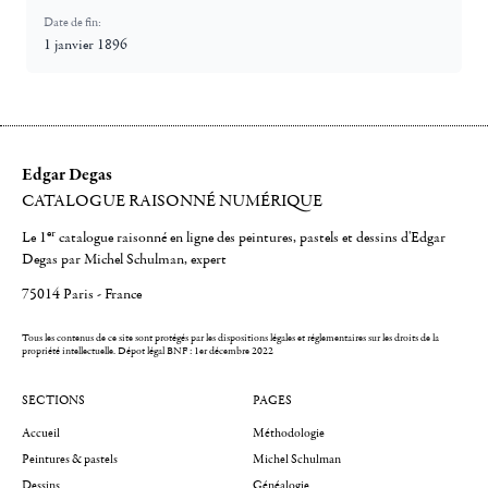
Date de fin:
1 janvier 1896
Edgar Degas
CATALOGUE RAISONNÉ NUMÉRIQUE
er
Le 1
catalogue raisonné en ligne des peintures, pastels et dessins d'Edgar
Degas par Michel Schulman, expert
75014 Paris - France
Tous les contenus de ce site sont protégés par les dispositions légales et réglementaires sur les droits de la
propriété intellectuelle.
Dépot légal BNF : 1er décembre 2022
SECTIONS
PAGES
Accueil
Méthodologie
Peintures & pastels
Michel Schulman
Dessins
Généalogie