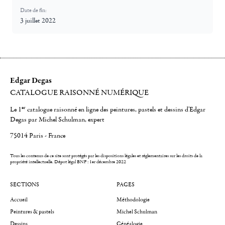
Date de fin:
3 juillet 2022
Edgar Degas
CATALOGUE RAISONNÉ NUMÉRIQUE
er
Le 1
catalogue raisonné en ligne des peintures, pastels et dessins d'Edgar
Degas par Michel Schulman, expert
75014 Paris - France
Tous les contenus de ce site sont protégés par les dispositions légales et réglementaires sur les droits de la
propriété intellectuelle.
Dépot légal BNF : 1er décembre 2022
SECTIONS
PAGES
Accueil
Méthodologie
Peintures & pastels
Michel Schulman
Dessins
Généalogie