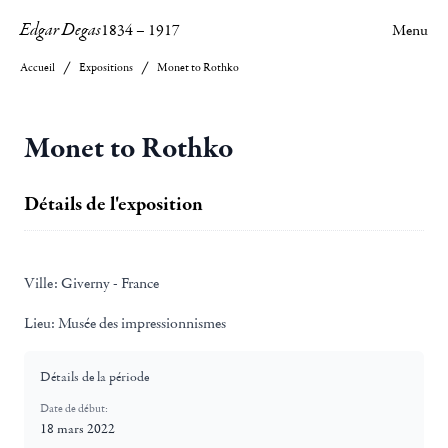
Edgar Degas
1834
–
1917
Menu
Accueil
Expositions
Monet to Rothko
Monet to Rothko
Détails de l'exposition
Ville:
Giverny - France
Lieu:
Musée des impressionnismes
Détails de la période
Date de début:
18 mars 2022