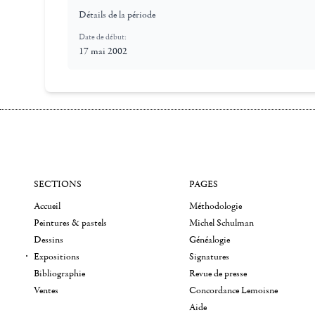
Détails de la période
Date de début:
17 mai 2002
SECTIONS
PAGES
Accueil
Méthodologie
Peintures & pastels
Michel Schulman
Dessins
Généalogie
Expositions
Signatures
Bibliographie
Revue de presse
Ventes
Concordance Lemoisne
Aide