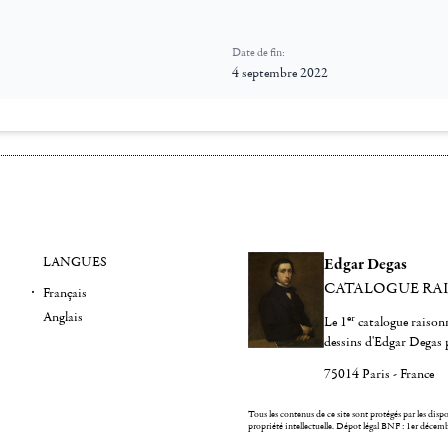
Date de fin:
4 septembre 2022
LANGUES
Edgar Degas
CATALOGUE RA
Français
Anglais
er
Le 1
catalogue raisonn
dessins d'Edgar Degas 
75014 Paris - France
Tous les contenus de ce site sont protégés par les dispos
propriété intellectuelle.
Dépot légal BNF : 1er décem