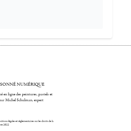
ISONNÉ NUMÉRIQUE
é en ligne des peintures, pastels et
par Michel Schulman, expert
itions légales et réglementaires sur les droits de la
bre 2022