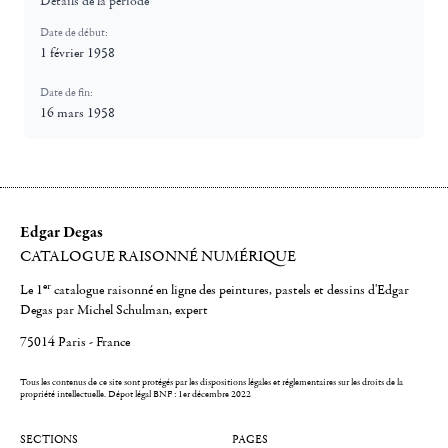
Détails de la période
Date de début:
1 février 1958
Date de fin:
16 mars 1958
Edgar Degas
CATALOGUE RAISONNÉ NUMÉRIQUE
er
Le 1
catalogue raisonné en ligne des peintures, pastels et dessins d'Edgar
Degas par Michel Schulman, expert
75014 Paris - France
Tous les contenus de ce site sont protégés par les dispositions légales et réglementaires sur les droits de la
propriété intellectuelle.
Dépot légal BNF : 1er décembre 2022
SECTIONS
PAGES