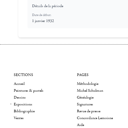
Détails de la période
Date de début:
1 janvier 1932
SECTIONS
PAGES
Accueil
Méthodologie
Peintures & pastels
Michel Schulman
Dessins
Généalogie
Expositions
Signatures
Bibliographie
Revue de presse
Ventes
Concordance Lemoisne
Aide