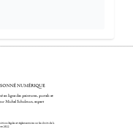
ISONNÉ NUMÉRIQUE
é en ligne des peintures, pastels et
par Michel Schulman, expert
itions légales et réglementaires sur les droits de la
bre 2022