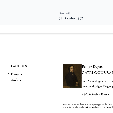
Date de fin:
31 décembre 1932
LANGUES
Edgar Degas
CATALOGUE RA
Français
Anglais
er
Le 1
catalogue raisonn
dessins d'Edgar Degas 
75014 Paris - France
Tous les contenus de ce site sont protégés par les dispos
propriété intellectuelle.
Dépot légal BNF : 1er décem