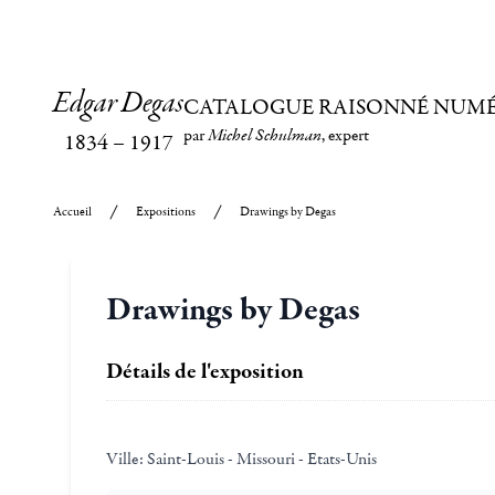
Edgar Degas
CATALOGUE RAISONNÉ NUM
par
Michel Schulman
, expert
1834
–
1917
Accueil
Expositions
Drawings by Degas
Drawings by Degas
Détails de l'exposition
Ville:
Saint-Louis - Missouri - Etats-Unis