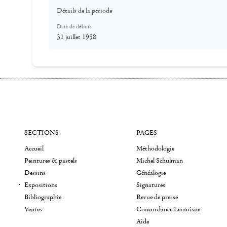
Détails de la période
Date de début:
31 juillet 1958
SECTIONS
PAGES
Accueil
Méthodologie
Peintures & pastels
Michel Schulman
Dessins
Généalogie
Expositions
Signatures
Bibliographie
Revue de presse
Ventes
Concordance Lemoisne
Aide