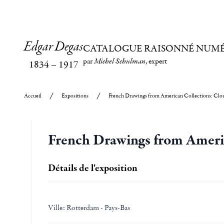
Edgar Degas
CATALOGUE RAISONNÉ NUM
par
Michel Schulman
, expert
1834
–
1917
Accueil
Expositions
French Drawings from American Collections: Clou
French Drawings from Americ
Détails de l'exposition
Ville:
Rotterdam - Pays-Bas