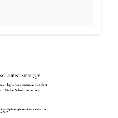
ISONNÉ NUMÉRIQUE
é en ligne des peintures, pastels et
par Michel Schulman, expert
itions légales et réglementaires sur les droits de la
bre 2022