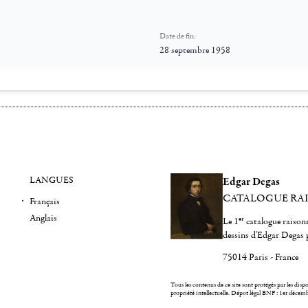
Date de fin:
28 septembre 1958
LANGUES
Edgar Degas
CATALOGUE RA
Français
Anglais
er
Le 1
catalogue raisonn
dessins d'Edgar Degas 
75014 Paris - France
Tous les contenus de ce site sont protégés par les dispos
propriété intellectuelle.
Dépot légal BNF : 1er décem