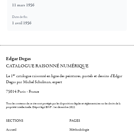
11 mars 1956
Date de fin:
1 avril 1956
Edgar Degas
CATALOGUE RAISONNÉ NUMÉRIQUE
er
Le 1
catalogue raisonné en ligne des peintures, pastels et dessins d'Edgar
Degas par Michel Schulman, expert
75014 Paris - France
Tous les contenus de ce site sont protégés par les dispositions légales et réglementaires sur les droits de la
propriété intellectuelle.
Dépot légal BNF : 1er décembre 2022
SECTIONS
PAGES
Accueil
Méthodologie