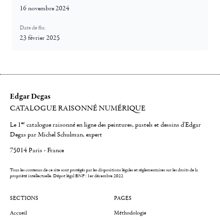
16 novembre 2024
Date de fin:
23 février 2025
Edgar Degas
CATALOGUE RAISONNÉ NUMÉRIQUE
er
Le 1
catalogue raisonné en ligne des peintures, pastels et dessins d'Edgar
Degas par Michel Schulman, expert
75014 Paris - France
Tous les contenus de ce site sont protégés par les dispositions légales et réglementaires sur les droits de la
propriété intellectuelle.
Dépot légal BNF : 1er décembre 2022
SECTIONS
PAGES
Accueil
Méthodologie