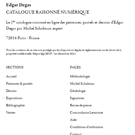
Edgar Degas
CATALOGUE RAISONNÉ NUMÉRIQUE
er
Le 1
catalogue raisonné en ligne des peintures, pastels et dessins d'Edgar
Degas par Michel Schulman, expert
75014 Paris - France
Tous les contenus de ce site sont protégés par les dispositions légales et réglementaires sur les droits de la
propriété intellectuelle.
Dépot légal BNF : 1er décembre 2022
SECTIONS
PAGES
Accueil
Méthodologie
Peintures & pastels
Michel Schulman
Dessins
Généalogie
Expositions
Signatures
Bibliographie
Revue de presse
Ventes
Concordance Lemoisne
Aide
Conditions d'utilisation
Contact