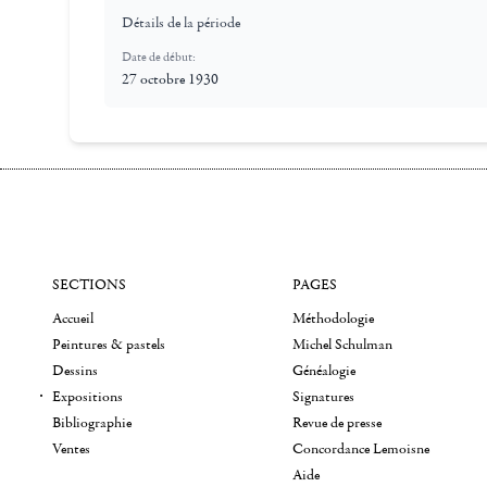
Détails de la période
Date de début:
27 octobre 1930
SECTIONS
PAGES
Accueil
Méthodologie
Peintures & pastels
Michel Schulman
Dessins
Généalogie
Expositions
Signatures
Bibliographie
Revue de presse
Ventes
Concordance Lemoisne
Aide