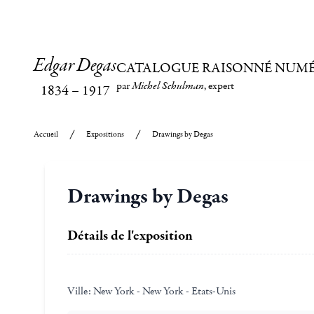
Edgar Degas
CATALOGUE RAISONNÉ NUM
par
Michel Schulman
, expert
1834
–
1917
Accueil
Expositions
Drawings by Degas
Drawings by Degas
Détails de l'exposition
Ville:
New York - New York - Etats-Unis