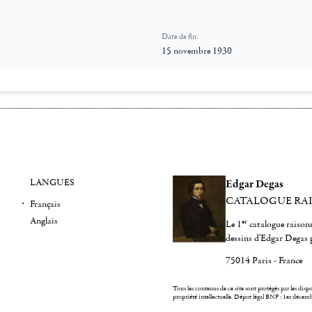
Date de fin:
15 novembre 1930
LANGUES
Edgar Degas
CATALOGUE RA
Français
Anglais
er
Le 1
catalogue raisonn
dessins d'Edgar Degas 
75014 Paris - France
Tous les contenus de ce site sont protégés par les dispos
propriété intellectuelle.
Dépot légal BNF : 1er décem