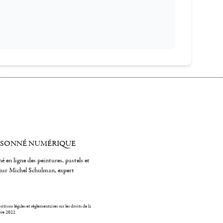
ISONNÉ NUMÉRIQUE
é en ligne des peintures, pastels et
par Michel Schulman, expert
itions légales et réglementaires sur les droits de la
bre 2022