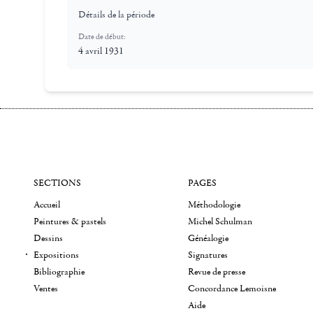
Détails de la période
Date de début:
4 avril 1931
SECTIONS
PAGES
Accueil
Méthodologie
Peintures & pastels
Michel Schulman
Dessins
Généalogie
Expositions
Signatures
Bibliographie
Revue de presse
Ventes
Concordance Lemoisne
Aide