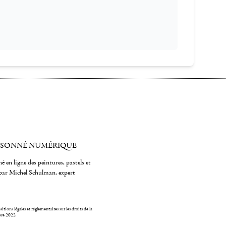
ISONNÉ NUMÉRIQUE
é en ligne des peintures, pastels et
par Michel Schulman, expert
itions légales et réglementaires sur les droits de la
bre 2022