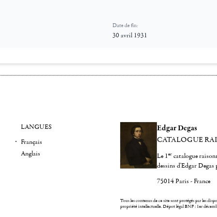
Date de fin:
30 avril 1931
LANGUES
Edgar Degas
CATALOGUE RA
Français
Anglais
er
Le 1
catalogue raisonn
dessins d'Edgar Degas 
75014 Paris - France
Tous les contenus de ce site sont protégés par les dispos
propriété intellectuelle.
Dépot légal BNF : 1er décem