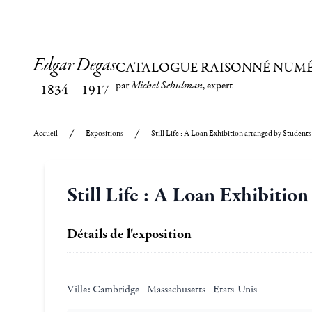
Edgar Degas
CATALOGUE RAISONNÉ NUM
par
Michel Schulman
, expert
1834
–
1917
Accueil
Expositions
Still Life : A Loan Exhibition arranged by Students
Still Life : A Loan Exhibitio
Détails de l'exposition
Ville:
Cambridge - Massachusetts - Etats-Unis