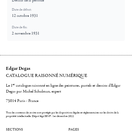
Détails de la période
Date de début:
12 octobre 1931
Date de fin:
2 novembre 1931
Edgar Degas
CATALOGUE RAISONNÉ NUMÉRIQUE
er
Le 1
catalogue raisonné en ligne des peintures, pastels et dessins d'Edgar
Degas par Michel Schulman, expert
75014 Paris - France
Tous les contenus de ce site sont protégés par les dispositions légales et réglementaires sur les droits de la
propriété intellectuelle.
Dépot légal BNF : 1er décembre 2022
SECTIONS
PAGES