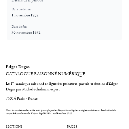
Détails de la période
Date de début:
1 novembre 1932
Date de fin:
30 novembre 1932
Edgar Degas
CATALOGUE RAISONNÉ NUMÉRIQUE
er
Le 1
catalogue raisonné en ligne des peintures, pastels et dessins d'Edgar
Degas par Michel Schulman, expert
75014 Paris - France
Tous les contenus de ce site sont protégés par les dispositions légales et réglementaires sur les droits de la
propriété intellectuelle.
Dépot légal BNF : 1er décembre 2022
SECTIONS
PAGES