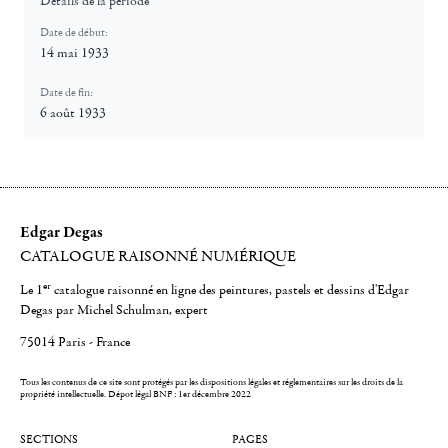
Détails de la période
Date de début:
14 mai 1933
Date de fin:
6 août 1933
Edgar Degas
CATALOGUE RAISONNÉ NUMÉRIQUE
er
Le 1
catalogue raisonné en ligne des peintures, pastels et dessins d'Edgar
Degas par Michel Schulman, expert
75014 Paris - France
Tous les contenus de ce site sont protégés par les dispositions légales et réglementaires sur les droits de la
propriété intellectuelle.
Dépot légal BNF : 1er décembre 2022
SECTIONS
PAGES