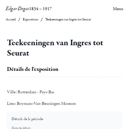
Edgar Degas
1834
–
1917
Menu
Accueil
Expositions
Teekeeningen van Ingres tot Seurat
Teekeeningen van Ingres tot
Seurat
Détails de l'exposition
Ville:
Rotterdam - Pays-Bas
Lieu:
Boymans-Van-Beuningen Museum
Détails de la période
Date de début: