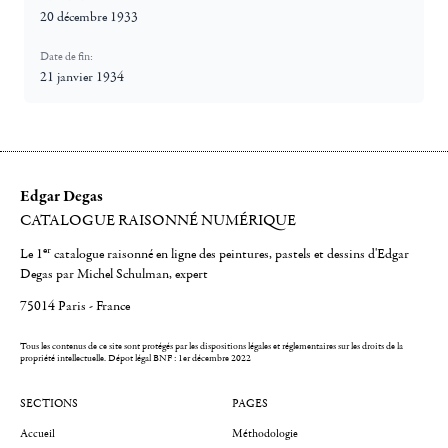
20 décembre 1933
Date de fin:
21 janvier 1934
Edgar Degas
CATALOGUE RAISONNÉ NUMÉRIQUE
er
Le 1
catalogue raisonné en ligne des peintures, pastels et dessins d'Edgar
Degas par Michel Schulman, expert
75014 Paris - France
Tous les contenus de ce site sont protégés par les dispositions légales et réglementaires sur les droits de la
propriété intellectuelle.
Dépot légal BNF : 1er décembre 2022
SECTIONS
PAGES
Accueil
Méthodologie