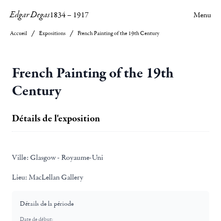
Edgar Degas
1834
–
1917
Menu
Accueil
Expositions
French Painting of the 19th Century
French Painting of the 19th
Century
Détails de l'exposition
Ville:
Glasgow - Royaume-Uni
Lieu:
MacLellan Gallery
Détails de la période
Date de début: