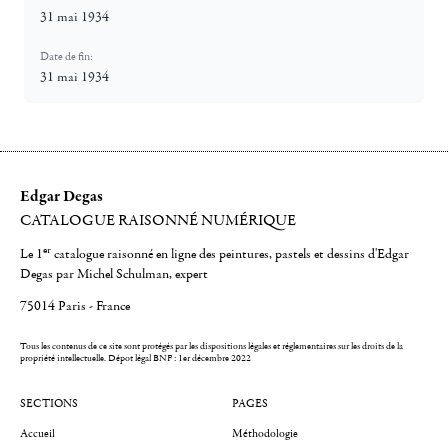
31 mai 1934
Date de fin:
31 mai 1934
Edgar Degas
CATALOGUE RAISONNÉ NUMÉRIQUE
er
Le 1
catalogue raisonné en ligne des peintures, pastels et dessins d'Edgar
Degas par Michel Schulman, expert
75014 Paris - France
Tous les contenus de ce site sont protégés par les dispositions légales et réglementaires sur les droits de la
propriété intellectuelle.
Dépot légal BNF : 1er décembre 2022
SECTIONS
PAGES
Accueil
Méthodologie