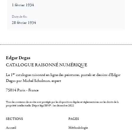
1 février 1934
Date de fin:
28 février 1934
Edgar Degas
CATALOGUE RAISONNÉ NUMÉRIQUE
er
Le 1
catalogue raisonné en ligne des peintures, pastels et dessins d'Edgar
Degas par Michel Schulman, expert
75014 Paris - France
Tous les contenus de ce site sont protégés par les dispositions légales et réglementaires sur les droits de la
propriété intellectuelle.
Dépot légal BNF : 1er décembre 2022
SECTIONS
PAGES
Accueil
Méthodologie