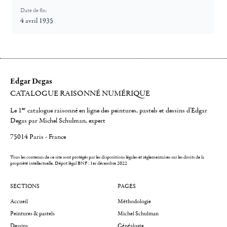
Date de fin:
4 avril 1935
Edgar Degas
CATALOGUE RAISONNÉ NUMÉRIQUE
er
Le 1
catalogue raisonné en ligne des peintures, pastels et dessins d'Edgar
Degas par Michel Schulman, expert
75014 Paris - France
Tous les contenus de ce site sont protégés par les dispositions légales et réglementaires sur les droits de la
propriété intellectuelle.
Dépot légal BNF : 1er décembre 2022
SECTIONS
PAGES
Accueil
Méthodologie
Peintures & pastels
Michel Schulman
Dessins
Généalogie