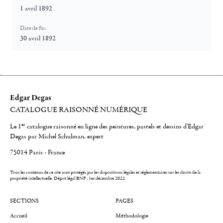
1 avril 1892
Date de fin:
30 avril 1892
Edgar Degas
CATALOGUE RAISONNÉ NUMÉRIQUE
er
Le 1
catalogue raisonné en ligne des peintures, pastels et dessins d'Edgar
Degas par Michel Schulman, expert
75014 Paris - France
Tous les contenus de ce site sont protégés par les dispositions légales et réglementaires sur les droits de la
propriété intellectuelle.
Dépot légal BNF : 1er décembre 2022
SECTIONS
PAGES
Accueil
Méthodologie