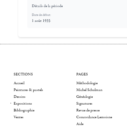
Détails de la période
Date de début:
1 août 1935
SECTIONS
PAGES
Accueil
Méthodologie
Peintures & pastels
Michel Schulman
Dessins
Généalogie
Expositions
Signatures
Bibliographie
Revue de presse
Ventes
Concordance Lemoisne
Aide