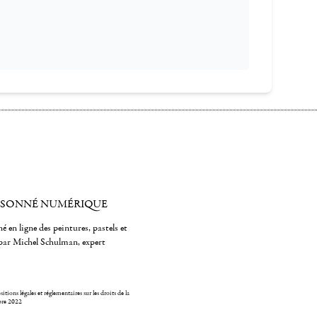
ISONNÉ NUMÉRIQUE
é en ligne des peintures, pastels et
par Michel Schulman, expert
itions légales et réglementaires sur les droits de la
bre 2022