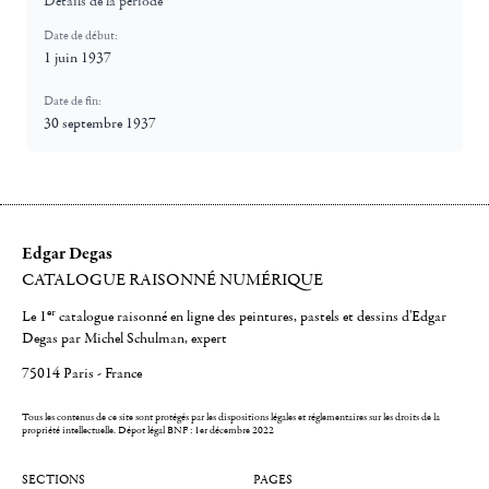
Détails de la période
Date de début:
1 juin 1937
Date de fin:
30 septembre 1937
Edgar Degas
CATALOGUE RAISONNÉ NUMÉRIQUE
er
Le 1
catalogue raisonné en ligne des peintures, pastels et dessins d'Edgar
Degas par Michel Schulman, expert
75014 Paris - France
Tous les contenus de ce site sont protégés par les dispositions légales et réglementaires sur les droits de la
propriété intellectuelle.
Dépot légal BNF : 1er décembre 2022
SECTIONS
PAGES