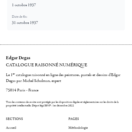
1 octobre 1937
Date de fin:
31 octobre 1937
Edgar Degas
CATALOGUE RAISONNÉ NUMÉRIQUE
er
Le 1
catalogue raisonné en ligne des peintures, pastels et dessins d'Edgar
Degas par Michel Schulman, expert
75014 Paris - France
Tous les contenus de ce site sont protégés par les dispositions légales et réglementaires sur les droits de la
propriété intellectuelle.
Dépot légal BNF : 1er décembre 2022
SECTIONS
PAGES
Accueil
Méthodologie