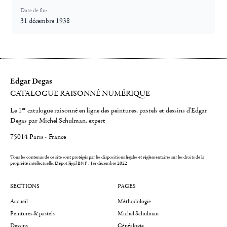
Date de fin:
31 décembre 1938
Edgar Degas
CATALOGUE RAISONNÉ NUMÉRIQUE
er
Le 1
catalogue raisonné en ligne des peintures, pastels et dessins d'Edgar
Degas par Michel Schulman, expert
75014 Paris - France
Tous les contenus de ce site sont protégés par les dispositions légales et réglementaires sur les droits de la
propriété intellectuelle.
Dépot légal BNF : 1er décembre 2022
SECTIONS
PAGES
Accueil
Méthodologie
Peintures & pastels
Michel Schulman
Dessins
Généalogie