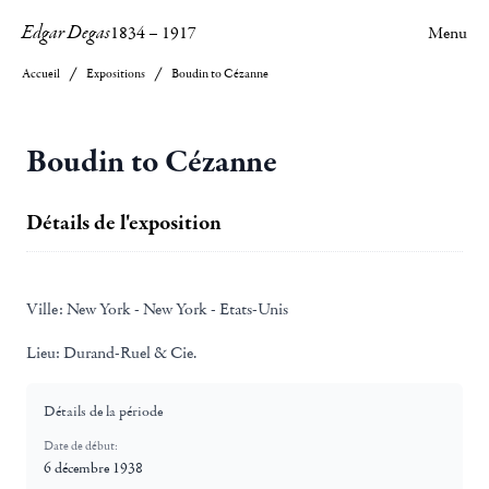
Edgar Degas
1834
–
1917
Menu
Accueil
Expositions
Boudin to Cézanne
Boudin to Cézanne
Détails de l'exposition
Ville:
New York - New York - Etats-Unis
Lieu:
Durand-Ruel & Cie.
Détails de la période
Date de début:
6 décembre 1938