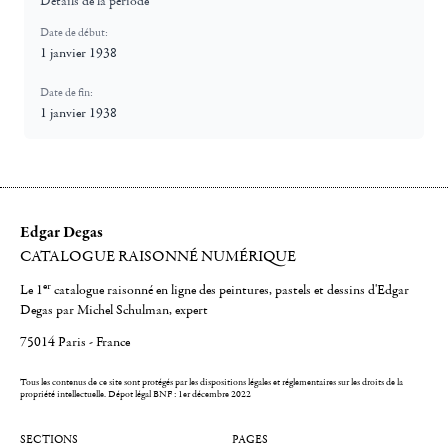
Détails de la période
Date de début:
1 janvier 1938
Date de fin:
1 janvier 1938
Edgar Degas
CATALOGUE RAISONNÉ NUMÉRIQUE
er
Le 1
catalogue raisonné en ligne des peintures, pastels et dessins d'Edgar
Degas par Michel Schulman, expert
75014 Paris - France
Tous les contenus de ce site sont protégés par les dispositions légales et réglementaires sur les droits de la
propriété intellectuelle.
Dépot légal BNF : 1er décembre 2022
SECTIONS
PAGES