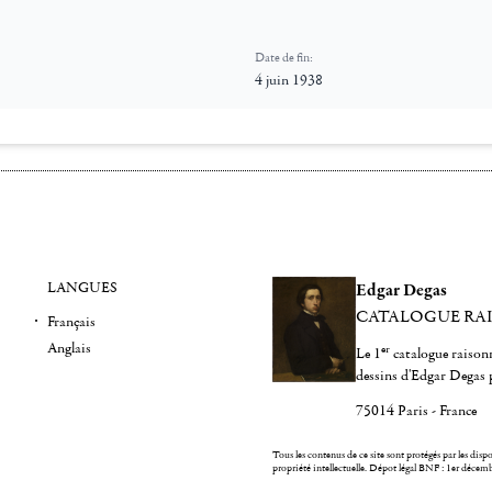
Date de fin:
4 juin 1938
LANGUES
Edgar Degas
CATALOGUE RA
Français
Anglais
er
Le 1
catalogue raisonn
dessins d'Edgar Degas 
75014 Paris - France
Tous les contenus de ce site sont protégés par les dispos
propriété intellectuelle.
Dépot légal BNF : 1er décem