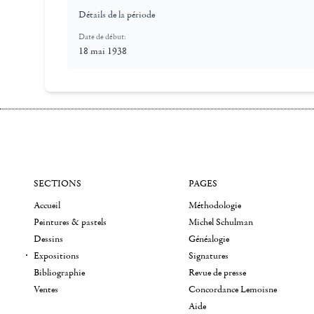
Détails de la période
Date de début:
18 mai 1938
SECTIONS
PAGES
Accueil
Méthodologie
Peintures & pastels
Michel Schulman
Dessins
Généalogie
Expositions
Signatures
Bibliographie
Revue de presse
Ventes
Concordance Lemoisne
Aide