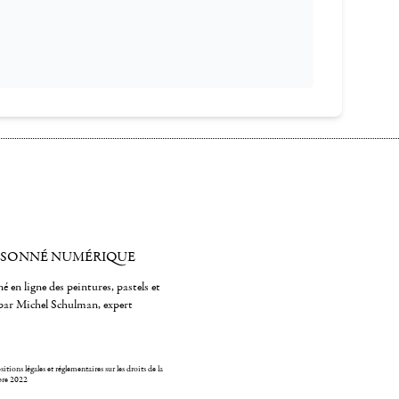
ISONNÉ NUMÉRIQUE
é en ligne des peintures, pastels et
par Michel Schulman, expert
itions légales et réglementaires sur les droits de la
bre 2022