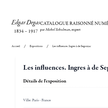
Edgar Degas
CATALOGUE RAISONNÉ NUM
par
Michel Schulman
, expert
1834
–
1917
Accueil
Expositions
Les influences. Ingres à de Segonzac
Les influences. Ingres à de S
Détails de l'exposition
Ville:
Paris - France