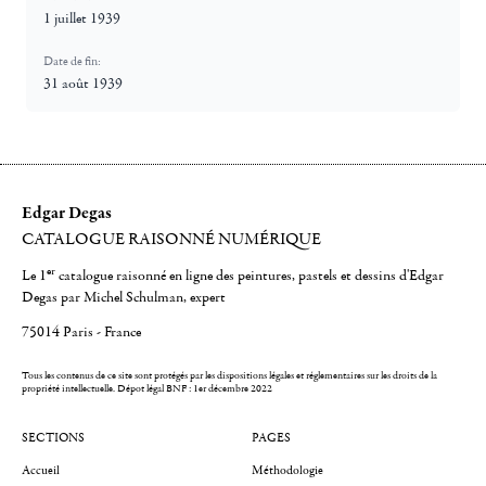
1 juillet 1939
Date de fin:
31 août 1939
Edgar Degas
CATALOGUE RAISONNÉ NUMÉRIQUE
er
Le 1
catalogue raisonné en ligne des peintures, pastels et dessins d'Edgar
Degas par Michel Schulman, expert
75014 Paris - France
Tous les contenus de ce site sont protégés par les dispositions légales et réglementaires sur les droits de la
propriété intellectuelle.
Dépot légal BNF : 1er décembre 2022
SECTIONS
PAGES
Accueil
Méthodologie