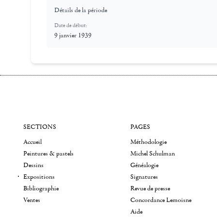
Détails de la période
Date de début:
9 janvier 1939
SECTIONS
PAGES
Accueil
Méthodologie
Peintures & pastels
Michel Schulman
Dessins
Généalogie
Expositions
Signatures
Bibliographie
Revue de presse
Ventes
Concordance Lemoisne
Aide