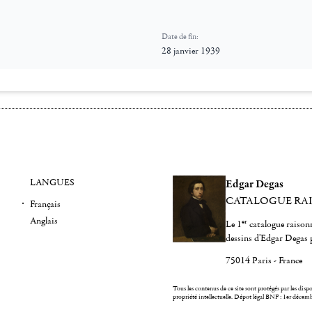
Date de fin:
28 janvier 1939
LANGUES
Edgar Degas
CATALOGUE RA
Français
Anglais
er
Le 1
catalogue raisonn
dessins d'Edgar Degas 
75014 Paris - France
Tous les contenus de ce site sont protégés par les dispos
propriété intellectuelle.
Dépot légal BNF : 1er décem