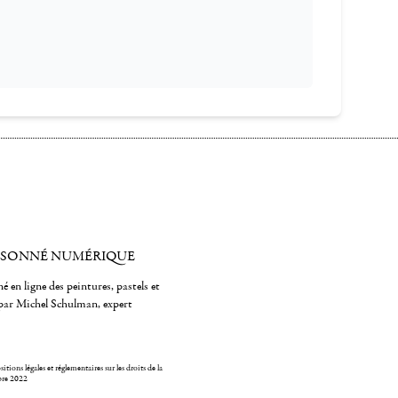
ISONNÉ NUMÉRIQUE
é en ligne des peintures, pastels et
par Michel Schulman, expert
itions légales et réglementaires sur les droits de la
bre 2022