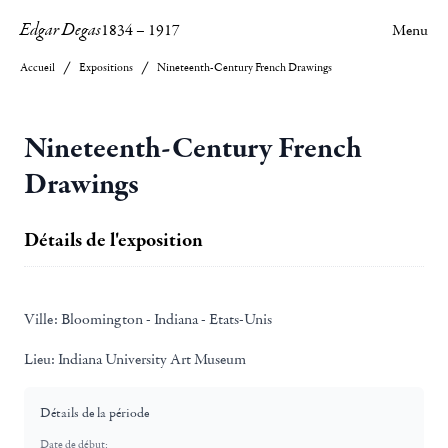
Edgar Degas
1834
–
1917
Menu
Accueil
Expositions
Nineteenth-Century French Drawings
Nineteenth-Century French
Drawings
Détails de l'exposition
Ville:
Bloomington - Indiana - Etats-Unis
Lieu:
Indiana University Art Museum
Détails de la période
Date de début: