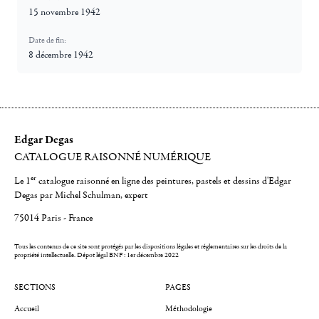
15 novembre 1942
Date de fin:
8 décembre 1942
Edgar Degas
CATALOGUE RAISONNÉ NUMÉRIQUE
er
Le 1
catalogue raisonné en ligne des peintures, pastels et dessins d'Edgar
Degas par Michel Schulman, expert
75014 Paris - France
Tous les contenus de ce site sont protégés par les dispositions légales et réglementaires sur les droits de la
propriété intellectuelle.
Dépot légal BNF : 1er décembre 2022
SECTIONS
PAGES
Accueil
Méthodologie