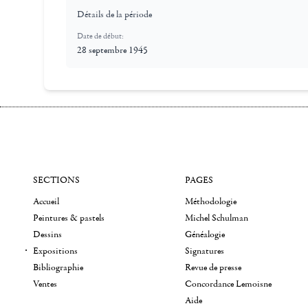
Détails de la période
Date de début:
28 septembre 1945
SECTIONS
PAGES
Accueil
Méthodologie
Peintures & pastels
Michel Schulman
Dessins
Généalogie
Expositions
Signatures
Bibliographie
Revue de presse
Ventes
Concordance Lemoisne
Aide