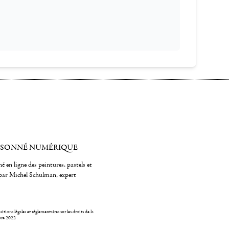
ISONNÉ NUMÉRIQUE
é en ligne des peintures, pastels et
par Michel Schulman, expert
itions légales et réglementaires sur les droits de la
bre 2022