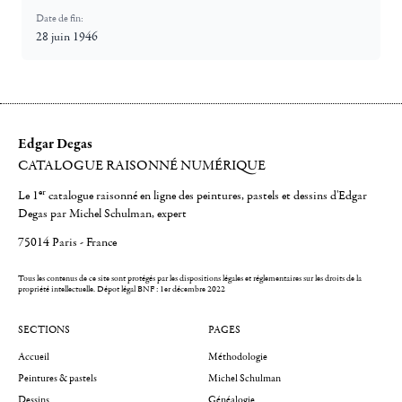
Date de fin:
28 juin 1946
Edgar Degas
CATALOGUE RAISONNÉ NUMÉRIQUE
er
Le 1
catalogue raisonné en ligne des peintures, pastels et dessins d'Edgar
Degas par Michel Schulman, expert
75014 Paris - France
Tous les contenus de ce site sont protégés par les dispositions légales et réglementaires sur les droits de la
propriété intellectuelle.
Dépot légal BNF : 1er décembre 2022
SECTIONS
PAGES
Accueil
Méthodologie
Peintures & pastels
Michel Schulman
Dessins
Généalogie