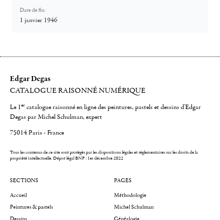
Date de fin:
1 janvier 1946
Edgar Degas
CATALOGUE RAISONNÉ NUMÉRIQUE
er
Le 1
catalogue raisonné en ligne des peintures, pastels et dessins d'Edgar
Degas par Michel Schulman, expert
75014 Paris - France
Tous les contenus de ce site sont protégés par les dispositions légales et réglementaires sur les droits de la
propriété intellectuelle.
Dépot légal BNF : 1er décembre 2022
SECTIONS
PAGES
Accueil
Méthodologie
Peintures & pastels
Michel Schulman
Dessins
Généalogie