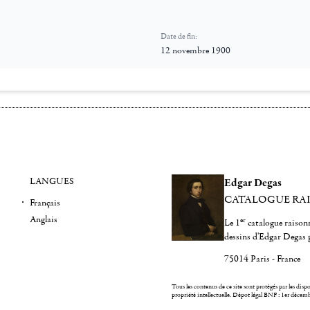
Date de fin:
12 novembre 1900
LANGUES
Edgar Degas
CATALOGUE RA
Français
Anglais
er
Le 1
catalogue raisonn
dessins d'Edgar Degas 
75014 Paris - France
Tous les contenus de ce site sont protégés par les dispos
propriété intellectuelle.
Dépot légal BNF : 1er décem