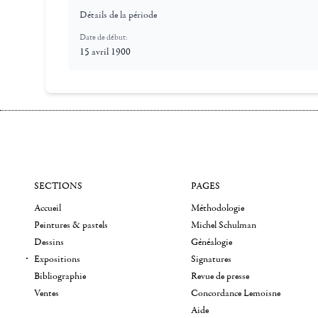
Détails de la période
Date de début:
15 avril 1900
SECTIONS
PAGES
Accueil
Méthodologie
Peintures & pastels
Michel Schulman
Dessins
Généalogie
Expositions
Signatures
Bibliographie
Revue de presse
Ventes
Concordance Lemoisne
Aide