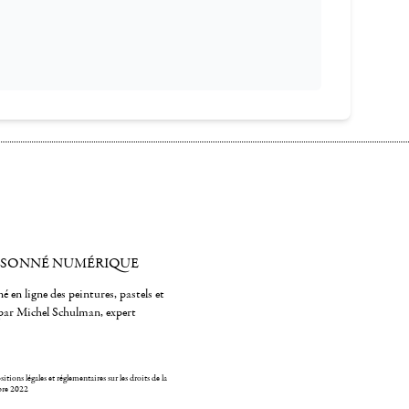
ISONNÉ NUMÉRIQUE
é en ligne des peintures, pastels et
par Michel Schulman, expert
itions légales et réglementaires sur les droits de la
bre 2022