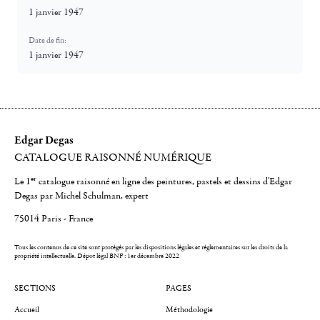
1 janvier 1947
Date de fin:
1 janvier 1947
Edgar Degas
CATALOGUE RAISONNÉ NUMÉRIQUE
er
Le 1
catalogue raisonné en ligne des peintures, pastels et dessins d'Edgar
Degas par Michel Schulman, expert
75014 Paris - France
Tous les contenus de ce site sont protégés par les dispositions légales et réglementaires sur les droits de la
propriété intellectuelle.
Dépot légal BNF : 1er décembre 2022
SECTIONS
PAGES
Accueil
Méthodologie