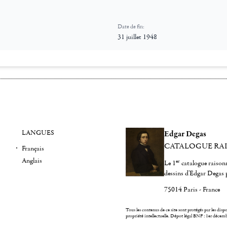
Date de fin:
31 juillet 1948
LANGUES
Edgar Degas
CATALOGUE RA
Français
Anglais
er
Le 1
catalogue raisonn
dessins d'Edgar Degas 
75014 Paris - France
Tous les contenus de ce site sont protégés par les dispos
propriété intellectuelle.
Dépot légal BNF : 1er décem