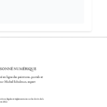
ISONNÉ NUMÉRIQUE
é en ligne des peintures, pastels et
par Michel Schulman, expert
itions légales et réglementaires sur les droits de la
bre 2022