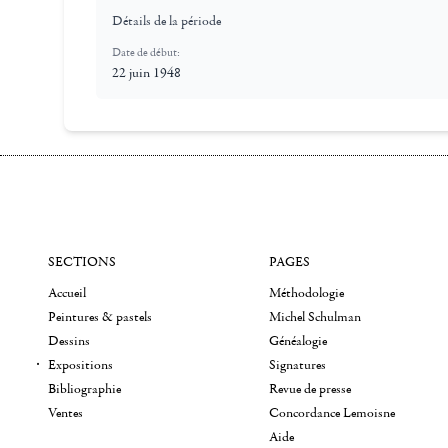
Détails de la période
Date de début:
22 juin 1948
SECTIONS
PAGES
Accueil
Méthodologie
Peintures & pastels
Michel Schulman
Dessins
Généalogie
Expositions
Signatures
Bibliographie
Revue de presse
Ventes
Concordance Lemoisne
Aide