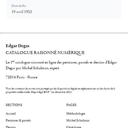
Date de fin:
19 avril 1953
Edgar Degas
CATALOGUE RAISONNÉ NUMÉRIQUE
er
Le 1
catalogue raisonné en ligne des peintures, pastels et dessins d'Edgar
Degas par Michel Schulman, expert
75014 Paris - France
Tous les contenus de ce site sont protégés par les dispositions légales et réglementaires sur les droits de la
propriété intellectuelle.
Dépot légal BNF : 1er décembre 2022
SECTIONS
PAGES
Accueil
Méthodologie
Peintures & pastels
Michel Schulman
Dessins
Généalogie