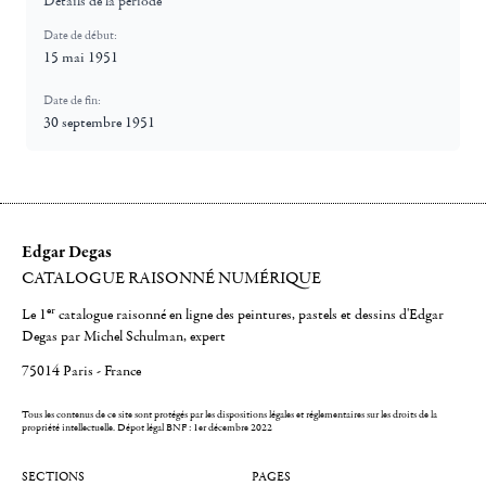
Détails de la période
Date de début:
15 mai 1951
Date de fin:
30 septembre 1951
Edgar Degas
CATALOGUE RAISONNÉ NUMÉRIQUE
er
Le 1
catalogue raisonné en ligne des peintures, pastels et dessins d'Edgar
Degas par Michel Schulman, expert
75014 Paris - France
Tous les contenus de ce site sont protégés par les dispositions légales et réglementaires sur les droits de la
propriété intellectuelle.
Dépot légal BNF : 1er décembre 2022
SECTIONS
PAGES