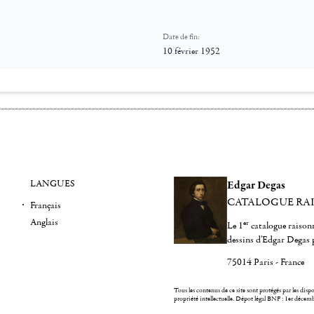
Date de fin:
10 février 1952
LANGUES
Edgar Degas
CATALOGUE RA
Français
Anglais
er
Le 1
catalogue raisonn
dessins d'Edgar Degas 
75014 Paris - France
Tous les contenus de ce site sont protégés par les dispos
propriété intellectuelle.
Dépot légal BNF : 1er décem