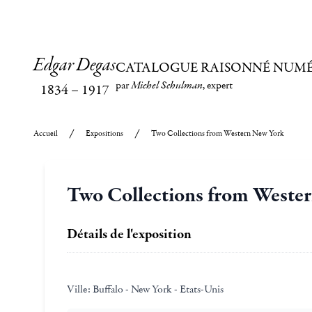
Edgar Degas
CATALOGUE RAISONNÉ NUM
par
Michel Schulman
, expert
1834
–
1917
Accueil
Expositions
Two Collections from Western New York
Two Collections from Weste
Détails de l'exposition
Ville:
Buffalo - New York - Etats-Unis