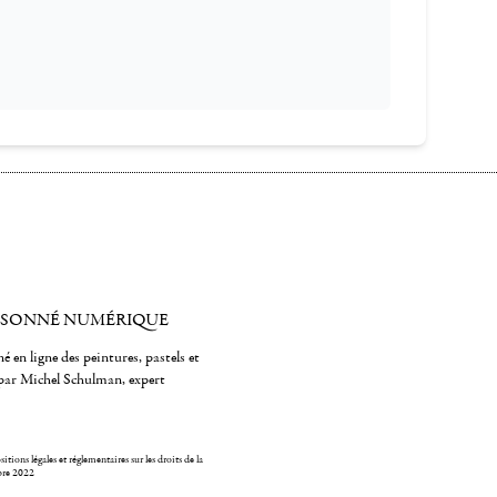
ISONNÉ NUMÉRIQUE
é en ligne des peintures, pastels et
par Michel Schulman, expert
itions légales et réglementaires sur les droits de la
bre 2022