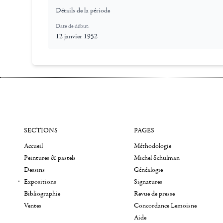
Détails de la période
Date de début:
12 janvier 1952
SECTIONS
PAGES
Accueil
Méthodologie
Peintures & pastels
Michel Schulman
Dessins
Généalogie
Expositions
Signatures
Bibliographie
Revue de presse
Ventes
Concordance Lemoisne
Aide